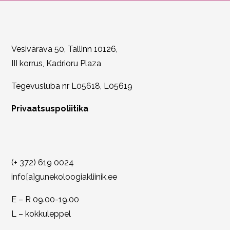
Vesivärava 50, Tallinn 10126,
III korrus, Kadrioru Plaza
Tegevusluba nr L05618, L05619
Privaatsuspoliitika
(+ 372) 619 0024
info[a]gunekoloogiakliinik.ee
E – R 09.00-19.00
L – kokkuleppel