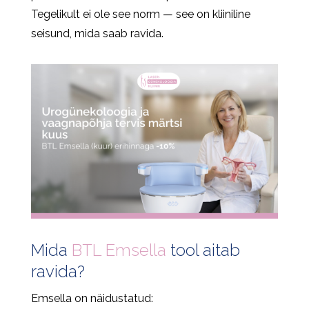
Tegelikult ei ole see norm — see on kliiniline
seisund, mida saab ravida.
Mida
BTL Emsella
tool aitab
ravida?
Emsella on näidustatud: