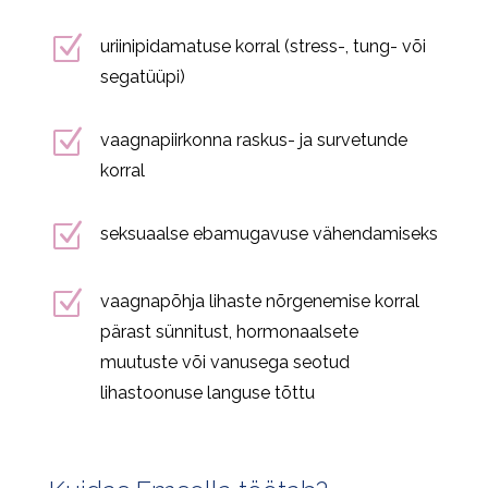
Z
uriinipidamatuse korral (stress-, tung- või
segatüüpi)
Z
vaagnapiirkonna raskus- ja survetunde
korral
Z
seksuaalse ebamugavuse vähendamiseks
Z
vaagnapõhja lihaste nõrgenemise korral
pärast sünnitust, hormonaalsete
muutuste või vanusega seotud
lihastoonuse languse tõttu