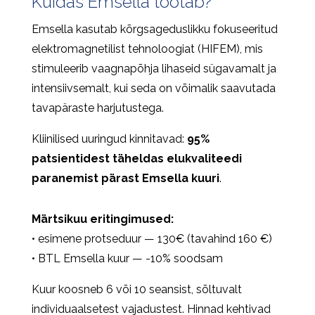
Kuidas Emsella töötab?
Emsella kasutab kõrgsageduslikku fokuseeritud
elektromagnetilist tehnoloogiat (HIFEM), mis
stimuleerib vaagnapõhja lihaseid sügavamalt ja
intensiivsemalt, kui seda on võimalik saavutada
tavapäraste harjutustega.
Kliinilised uuringud kinnitavad:
95%
patsientidest täheldas elukvaliteedi
paranemist pärast Emsella kuuri
.
Märtsikuu eritingimused:
• esimene protseduur — 130€ (tavahind 160 €)
• BTL Emsella kuur — -10% soodsam
Kuur koosneb 6 või 10 seansist, sõltuvalt
individuaalsetest vajadustest. Hinnad kehtivad